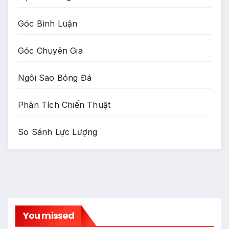
Góc Bình Luận
Góc Chuyên Gia
Ngôi Sao Bóng Đá
Phân Tích Chiến Thuật
So Sánh Lực Lượng
You missed