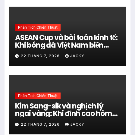
Phân Tích Chiến Thuật
ASEAN Cup và bài toán kinh tế:
Khi bóng đá Việt Nam biến
đam mê thành lợi nhuận
22 THÁNG 7, 2026
JACKY
Phân Tích Chiến Thuật
Kim Sang-sik và nghịch lý
ngai vàng: Khi đỉnh cao hôm
qua trở thành gánh nặng hôm
22 THÁNG 7, 2026
JACKY
nay