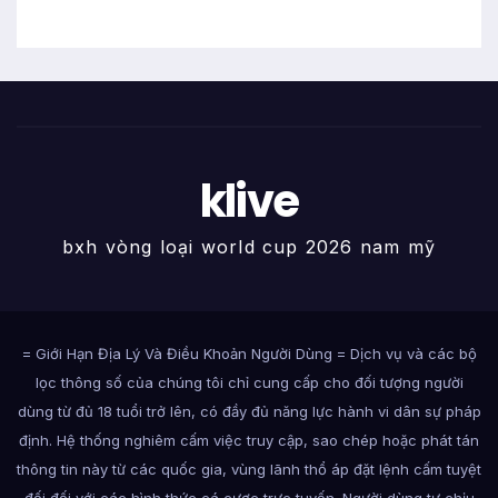
klive
bxh vòng loại world cup 2026 nam mỹ
= Giới Hạn Địa Lý Và Điều Khoản Người Dùng = Dịch vụ và các bộ
lọc thông số của chúng tôi chỉ cung cấp cho đối tượng người
dùng từ đủ 18 tuổi trở lên, có đầy đủ năng lực hành vi dân sự pháp
định. Hệ thống nghiêm cấm việc truy cập, sao chép hoặc phát tán
thông tin này từ các quốc gia, vùng lãnh thổ áp đặt lệnh cấm tuyệt
đối đối với các hình thức cá cược trực tuyến. Người dùng tự chịu