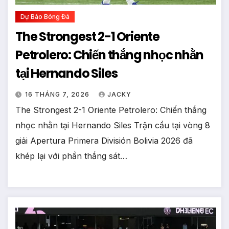
Dự Báo Bóng Đá
The Strongest 2-1 Oriente
Petrolero: Chiến thắng nhọc nhằn
tại Hernando Siles
16 THÁNG 7, 2026
JACKY
The Strongest 2-1 Oriente Petrolero: Chiến thắng
nhọc nhằn tại Hernando Siles Trận cầu tại vòng 8
giải Apertura Primera División Bolivia 2026 đã
khép lại với phần thắng sát…