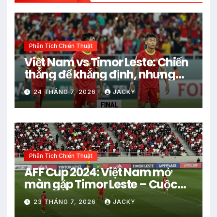
Phân Tích Chiến Thuật
Việt Nam vs Timor Leste: Chiến
thắng để khẳng định, nhưng
đừng quên thử thách phía
24 THÁNG 7, 2026
JACKY
trước
Phân Tích Chiến Thuật
AFF Cup 2024: Việt Nam mở
màn gặp Timor Leste – Cuộc
dạo chơi trước khi vào cuộc
23 THÁNG 7, 2026
JACKY
chiến thật sự