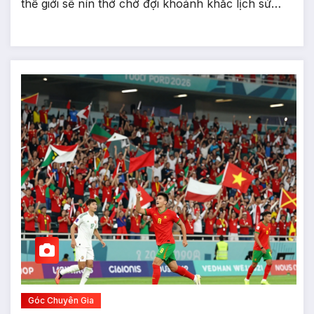
thế giới sẽ nín thở chờ đợi khoảnh khắc lịch sử…
Góc Chuyên Gia