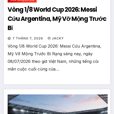
Vòng 1/8 World Cup 2026: Messi
Cứu Argentina, Mỹ Vỡ Mộng Trước
Bỉ
7 THÁNG 7, 2026
JACKY
Vòng 1/8 World Cup 2026: Messi Cứu Argentina,
Mỹ Vỡ Mộng Trước Bỉ Rạng sáng nay, ngày
08/07/2026 theo giờ Việt Nam, những tiếng còi
mãn cuộc cuối cùng của…