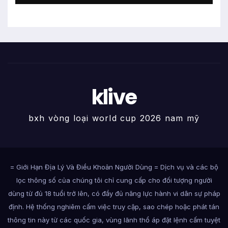
klive
bxh vòng loại world cup 2026 nam mỹ
= Giới Hạn Địa Lý Và Điều Khoản Người Dùng = Dịch vụ và các bộ
lọc thông số của chúng tôi chỉ cung cấp cho đối tượng người
dùng từ đủ 18 tuổi trở lên, có đầy đủ năng lực hành vi dân sự pháp
định. Hệ thống nghiêm cấm việc truy cập, sao chép hoặc phát tán
thông tin này từ các quốc gia, vùng lãnh thổ áp đặt lệnh cấm tuyệt