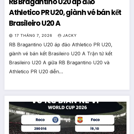
RB Bragantino U20 áp đảo
Athletico PR U20, giành vé bán kết
Brasileiro U20 A
17 THÁNG 7, 2026
JACKY
RB Bragantino U20 áp đảo Athletico PR U20,
giành vé bán kết Brasileiro U20 A Trận tứ kết
Brasileiro U20 A giữa RB Bragantino U20 và
Athletico PR U20 diễn…