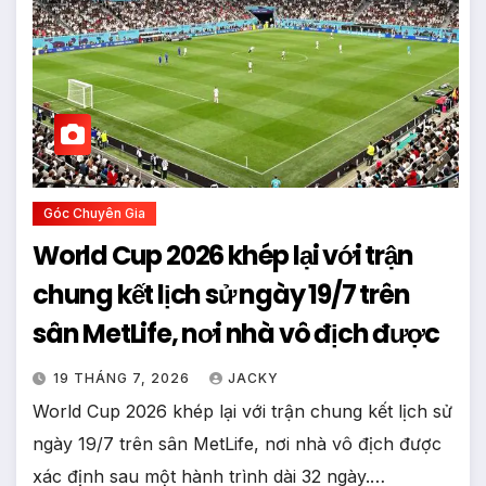
Góc Chuyên Gia
World Cup 2026 khép lại với trận
chung kết lịch sử ngày 19/7 trên
sân MetLife, nơi nhà vô địch được
19 THÁNG 7, 2026
JACKY
World Cup 2026 khép lại với trận chung kết lịch sử
ngày 19/7 trên sân MetLife, nơi nhà vô địch được
xác định sau một hành trình dài 32 ngày.…