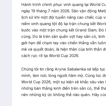
Hành trình chinh phục vinh quang tại World Cu
ngày 19 tháng 7 năm 2026. Sân vận động MetL
lịch sử khi một đội tuyển nâng cao chiếc cúp v
niềm vinh quang tột độ tại trận chung kết Wor
bước vào một trận chung kết Grand Slam. Đó là
cùng. Dù là trên sân quần vợt hay sân cỏ, tin
giới hạn để chạm tay vào chiến thắng vẫn luô
mẽ và quyết đoán, là hiện thân của tinh thần đ
cách rực rỡ tại World Cup 2026.
Chúng tôi tin rằng Aryna Sabalenka sẽ tiếp tụ
mình, làm nức lòng người hâm mộ. Cùng lúc đ
World Cup 2026, một sự kiện sẽ khắc sâu vào 
những bàn thắng kinh điển trên sân cỏ, thể tha
nên những ký ức không thể nào quên. Hãy cùng