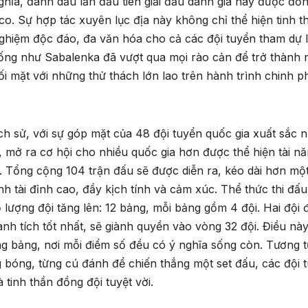
ghĩa, đánh dấu lần đầu tiên giải đấu danh giá này được đồn
o. Sự hợp tác xuyên lục địa này không chỉ thể hiện tinh t
ghiệm độc đáo, đa văn hóa cho cả các đội tuyển tham dự 
 Giống như Sabalenka đã vượt qua mọi rào cản để trở thành 
ối mặt với những thử thách lớn lao trên hành trình chinh p
ịch sử, với sự góp mặt của 48 đội tuyển quốc gia xuất sắc n
 mở ra cơ hội cho nhiều quốc gia hơn được thể hiện tài n
. Tổng cộng 104 trận đấu sẽ được diễn ra, kéo dài hơn mộ
 tài đỉnh cao, đầy kịch tính và cảm xúc. Thể thức thi đấu
 lượng đội tăng lên: 12 bảng, mỗi bảng gồm 4 đội. Hai đội
ành tích tốt nhất, sẽ giành quyền vào vòng 32 đội. Điều nà
ng bảng, nơi mỗi điểm số đều có ý nghĩa sống còn. Tương 
 bóng, từng cú đánh để chiến thắng một set đấu, các đội 
 tinh thần đồng đội tuyệt vời.