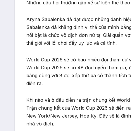
Những câu hỏi thường gặp về sự kiện thể thao l
Aryna Sabalenka đã đạt được những danh hiệ
Sabalenka đã khẳng định vị thế của mình bằng 
nổi bật là chức vô địch đơn nữ tại Giải quần 
thế giới với lối chơi đầy uy lực và cá tính.
World Cup 2026 sẽ có bao nhiêu đội tham dự và
World Cup 2026 sẽ có 48 đội tuyển tham gia, đ
bảng cùng với 8 đội xếp thứ ba có thành tích t
diễn ra.
Khi nào và ở đâu diễn ra trận chung kết Worl
Trận chung kết của World Cup 2026 sẽ diễn ra
New York/New Jersey, Hoa Kỳ. Đây sẽ là đỉnh 
nhà vô địch.