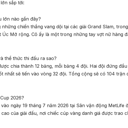
ớn sắp tới:
u lớn nào gần đây?
những chiến thắng vang dội tại các giải Grand Slam, tron
vợt Úc Mở rộng. Cô ấy là một trong những tay vợt nữ hàng 
 thể thức thi đấu ra sao?
ược chia thành 12 bảng, mỗi bảng 4 đội. Hai đội đứng đầu
ốt nhất sẽ tiến vào vòng 32 đội. Tổng cộng sẽ có 104 trận
d Cup 2026?
 vào ngày 19 tháng 7 năm 2026 tại Sân vận động MetLife 
cao của giải đấu, nơi chiếc cúp vàng danh giá được trao 