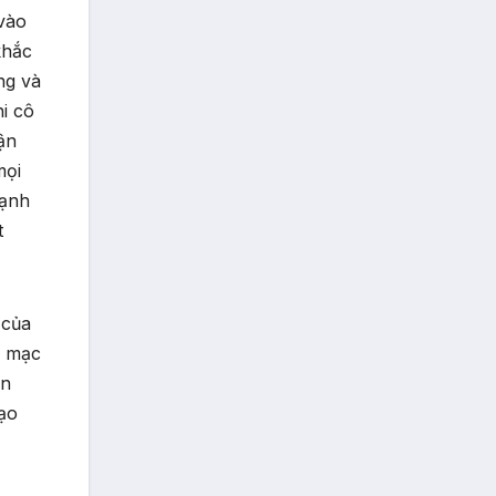
 vào
khắc
ng và
i cô
ận
mọi
mạnh
t
 của
i mạc
ến
tạo