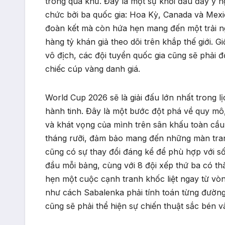
trong quá khứ. Đây là một sự khởi đầu đầy ý n
chức bởi ba quốc gia: Hoa Kỳ, Canada và Mexic
đoàn kết mà còn hứa hẹn mang đến một trải n
hàng tỷ khán giả theo dõi trên khắp thế giới.
vô địch, các đội tuyển quốc gia cũng sẽ phải đ
chiếc cúp vàng danh giá.
World Cup 2026 sẽ là giải đấu lớn nhất trong l
hành tinh. Đây là một bước đột phá về quy mô,
và khát vọng của mình trên sân khấu toàn cầu
tháng rưỡi, đảm bảo mang đến những màn tranh
cũng có sự thay đổi đáng kể để phù hợp với số
đầu mỗi bảng, cùng với 8 đội xếp thứ ba có th
hẹn một cuộc cạnh tranh khốc liệt ngay từ vò
như cách Sabalenka phải tính toán từng đường
cũng sẽ phải thể hiện sự chiến thuật sắc bén và