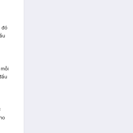
g đó
đầu
 mỗi
 đấu
ở
cho