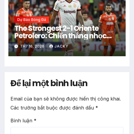
Dự Báo Bóng Đá
The Strongest 2-1 Oriente
Petrolero: Chiến thắng nhọc
nhằn tại Hernando Siles
TH7 16, 2026
JACKY
Để lại một bình luận
Email của bạn sẽ không được hiển thị công khai.
Các trường bắt buộc được đánh dấu
*
Bình luận
*