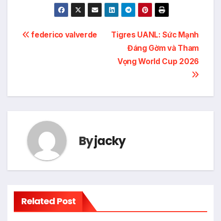
Điều
federico valverde
Tigres UANL: Sức Mạnh
Đáng Gờm và Tham
hướng
Vọng World Cup 2026
bài
viết
By
jacky
Related Post