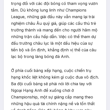
trọng đối với các đội bóng có tham vọng vươn
tầm. Dù không lung linh như Champions
League, những giải đấu này vẫn mang lại trải
nghiệm châu Âu quý giá, giúp các cầu thủ trẻ
trưởng thành và mang đến cho người hâm mộ
những trận cầu hấp dẫn. Việc có thể tham dự
đấu trường châu lục là một dấu hiệu của sự
tiến bộ và ổn định, khẳng định vị thế của câu
lạc bộ trong làng bóng đá Anh.
Ở phía cuối bảng xếp hạng, cuộc chiến trụ
hạng khốc liệt không kém gì cuộc đua vô địch.
Ba đội cuối bảng sẽ phải nói lời chia tay với
Ngoại Hạng Anh để xuống chơi ở
Championship, một sự giáng cấp mang theo
những hậu quả tài chính nặng nề và tổn thất