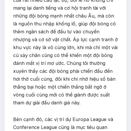
mang lại danh tiếng và cơ hội tranh tài với
những đội bóng mạnh nhất châu Âu, mà còn
là nguồn thu nhập khổng lồ, giúp đội bóng có
thêm ngân sách để đầu tư vào chuyển
nhượng và cơ sở vật chất. Áp lực cạnh tranh ở
khu vực này là vô cùng lớn, khi mà chỉ một vài
cú sảy chân cũng có thể khiến một đội bóng
đánh mất vị trí mơ ước. Chúng tôi thường
xuyên thấy các đội bóng phải chiến đấu đến
hơi thở cuối cùng, đôi khi chỉ nhờ hiệu số bàn
thắng bại hoặc một chiến thắng bất ngờ ở
vòng cuối cùng mới có thể giành được suất
tham dự giải đấu danh giá này.
Bên cạnh đó, các vị trí dự Europa League và
Conference League cũng là mục tiêu quan