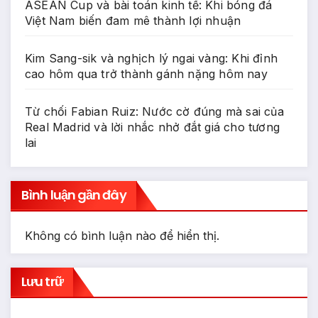
ASEAN Cup và bài toán kinh tế: Khi bóng đá
Việt Nam biến đam mê thành lợi nhuận
Kim Sang-sik và nghịch lý ngai vàng: Khi đỉnh
cao hôm qua trở thành gánh nặng hôm nay
Từ chối Fabian Ruiz: Nước cờ đúng mà sai của
Real Madrid và lời nhắc nhở đắt giá cho tương
lai
Bình luận gần đây
Không có bình luận nào để hiển thị.
Lưu trữ