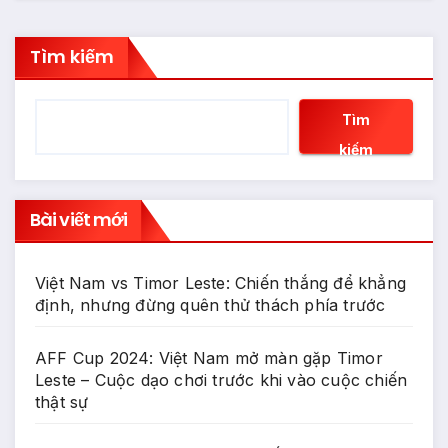
Tìm kiếm
Tìm
kiếm
Bài viết mới
Việt Nam vs Timor Leste: Chiến thắng để khẳng
định, nhưng đừng quên thử thách phía trước
AFF Cup 2024: Việt Nam mở màn gặp Timor
Leste – Cuộc dạo chơi trước khi vào cuộc chiến
thật sự