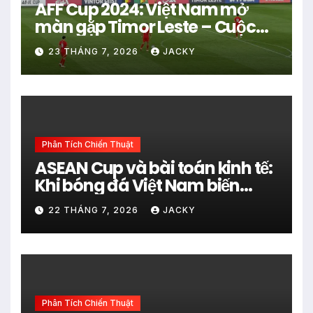
AFF Cup 2024: Việt Nam mở
màn gặp Timor Leste – Cuộc
dạo chơi trước khi vào cuộc
23 THÁNG 7, 2026
JACKY
chiến thật sự
Phân Tích Chiến Thuật
ASEAN Cup và bài toán kinh tế:
Khi bóng đá Việt Nam biến
đam mê thành lợi nhuận
22 THÁNG 7, 2026
JACKY
Phân Tích Chiến Thuật