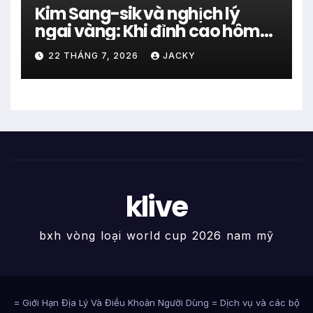
Kim Sang-sik và nghịch lý
ngai vàng: Khi đỉnh cao hôm
qua trở thành gánh nặng hôm
22 THÁNG 7, 2026
JACKY
nay
klive
bxh vòng loại world cup 2026 nam mỹ
= Giới Hạn Địa Lý Và Điều Khoản Người Dùng = Dịch vụ và các bộ