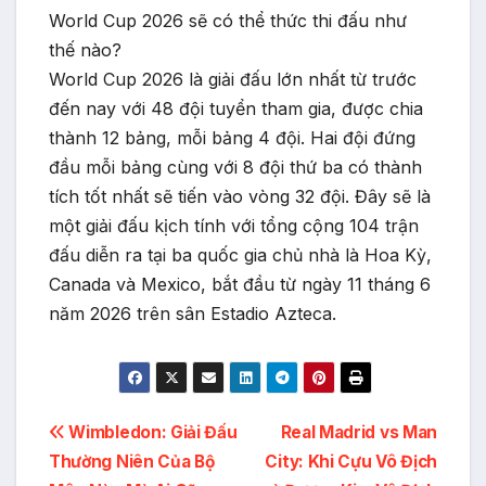
World Cup 2026 sẽ có thể thức thi đấu như
thế nào?
World Cup 2026 là giải đấu lớn nhất từ trước
đến nay với 48 đội tuyển tham gia, được chia
thành 12 bảng, mỗi bảng 4 đội. Hai đội đứng
đầu mỗi bảng cùng với 8 đội thứ ba có thành
tích tốt nhất sẽ tiến vào vòng 32 đội. Đây sẽ là
một giải đấu kịch tính với tổng cộng 104 trận
đấu diễn ra tại ba quốc gia chủ nhà là Hoa Kỳ,
Canada và Mexico, bắt đầu từ ngày 11 tháng 6
năm 2026 trên sân Estadio Azteca.
Điều
Wimbledon: Giải Đấu
Real Madrid vs Man
Thường Niên Của Bộ
City: Khi Cựu Vô Địch
hướng