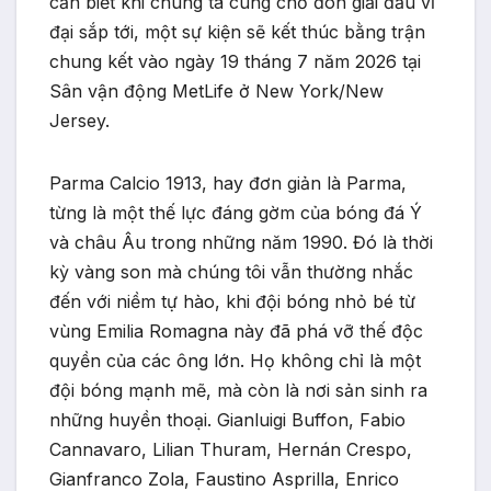
cần biết khi chúng ta cùng chờ đón giải đấu vĩ
đại sắp tới, một sự kiện sẽ kết thúc bằng trận
chung kết vào ngày 19 tháng 7 năm 2026 tại
Sân vận động MetLife ở New York/New
Jersey.
Parma Calcio 1913, hay đơn giản là Parma,
từng là một thế lực đáng gờm của bóng đá Ý
và châu Âu trong những năm 1990. Đó là thời
kỳ vàng son mà chúng tôi vẫn thường nhắc
đến với niềm tự hào, khi đội bóng nhỏ bé từ
vùng Emilia Romagna này đã phá vỡ thế độc
quyền của các ông lớn. Họ không chỉ là một
đội bóng mạnh mẽ, mà còn là nơi sản sinh ra
những huyền thoại. Gianluigi Buffon, Fabio
Cannavaro, Lilian Thuram, Hernán Crespo,
Gianfranco Zola, Faustino Asprilla, Enrico