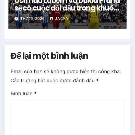
Ústí nad Labem và Dukla Praha
sẽ có cuộc đối đầu trong khuôn
khổ loạt trận giao hữu quốc tế
TH7 16, 2026
JACKY
Để lại một bình luận
Email của bạn sẽ không được hiển thị công khai.
Các trường bắt buộc được đánh dấu
*
Bình luận
*