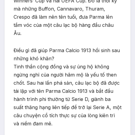
Winners’ Cup và hai UEFA Cup. Đó là thời kỳ
mà những Buffon, Cannavaro, Thuram,
Crespo đã làm nên tên tuổi, đưa Parma lên
tầm vóc của một câu lạc bộ hàng đầu châu
Âu.
Điều gì đã giúp Parma Calcio 1913 hồi sinh sau
những khó khăn?
Tinh thần cộng đồng và sự ủng hộ không
ngừng nghỉ của người hâm mộ là yếu tố then
chốt. Sau hai lần phá sản, câu lạc bộ đã được
tái lập với tên Parma Calcio 1913 và bắt đầu
hành trình phi thường từ Serie D, giành ba
suất thăng hạng liên tiếp để trở lại Serie A, một
câu chuyện cổ tích thực sự của lòng kiên trì
và niềm đam mê.