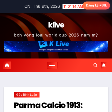
Skip
Đăng ký +88k
CN. Th8 9th, 2026
11:01:15 AM
to
content
klive
bxh vòng loại world cup 2026 nam mỹ
Góc Bình Luận
Parma Calcio 1913: