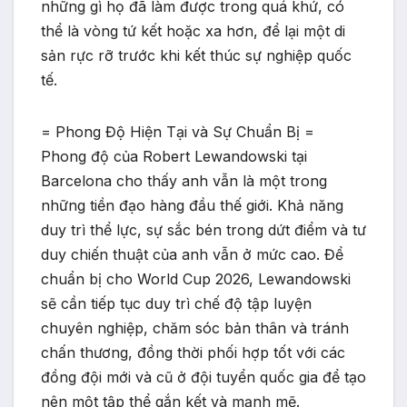
những gì họ đã làm được trong quá khứ, có
thể là vòng tứ kết hoặc xa hơn, để lại một di
sản rực rỡ trước khi kết thúc sự nghiệp quốc
tế.
= Phong Độ Hiện Tại và Sự Chuẩn Bị =
Phong độ của Robert Lewandowski tại
Barcelona cho thấy anh vẫn là một trong
những tiền đạo hàng đầu thế giới. Khả năng
duy trì thể lực, sự sắc bén trong dứt điểm và tư
duy chiến thuật của anh vẫn ở mức cao. Để
chuẩn bị cho World Cup 2026, Lewandowski
sẽ cần tiếp tục duy trì chế độ tập luyện
chuyên nghiệp, chăm sóc bản thân và tránh
chấn thương, đồng thời phối hợp tốt với các
đồng đội mới và cũ ở đội tuyển quốc gia để tạo
nên một tập thể gắn kết và mạnh mẽ.