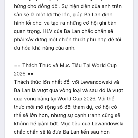
hứng cho đồng đội. Sự hiện diện của anh trên
sân sẽ là một lợi thế lớn, giúp Ba Lan định
hình lối chơi và tạo ra những cơ hội ghi bàn
quan trọng. HLV của Ba Lan chắc chắn sẽ
phải xây dựng một chiến thuật phù hợp để tối
ưu hóa khả năng của anh.
== Thách Thức và Mục Tiêu Tại World Cup
2026 ==
Thách thức lớn nhất đối với Lewandowski và
Ba Lan là vượt qua vòng loại và sau đó là vượt
qua vòng bảng tại World Cup 2026. Với thể
thức mới mở rộng số đội tham dự, cơ hội có
thể sẽ lớn hơn, nhưng sự cạnh tranh cũng sẽ
không hề giảm bớt. Mục tiêu của Lewandowski
chắc chắn sẽ là đưa Ba Lan tiến sâu hơn