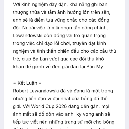
Với kinh nghiệm dày dặn, khả năng ghi bàn
thượng thừa và tầm ảnh hưởng lớn trên sân,
anh sẽ là điểm tựa vững chắc cho các đồng
đội. Ngoài việc là mũi nhọn tấn công chính,
Lewandowski còn đóng vai trò quan trọng
trong việc chỉ đạo lối chơi, truyền đạt kinh
nghiệm và tinh thần chiến đấu cho các cầu thủ
trẻ, giúp Ba Lan vượt qua các đối thủ khó
khăn để giành vé đến giải đấu tại Bắc Mỹ.
= Kết Luận =
Robert Lewandowski đã và đang là một trong
những tiền đạo vĩ đại nhất của bóng đá thế
giới. Với World Cup 2026 đang đến gần, mọi
ánh mắt sẽ đổ dồn vào anh, kỳ vọng anh sẽ
tiếp tục viết nên những trang sử mới cho bóng