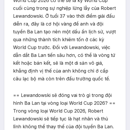
World Cup 2026 có thể sẽ là kỳ World Cup
cuối cùng trong sự nghiệp lừng lẫy của Robert
Lewandowski. Ở tuổi 37 vào thời điểm giải đấu
diễn ra, đây là cơ hội vàng để anh và đội
tuyển Ba Lan tạo nên một dấu ấn lịch sử, vượt
qua những thành tích khiêm tốn ở các kỳ
World Cup trước. Đối với Lewandowski, việc
dẫn dắt Ba Lan tiến sâu hơn, có thể là vòng tứ
kết hoặc bán kết, sẽ là một di sản vô giá,
khẳng định vị thế của anh không chỉ ở cấp
câu lạc bộ mà còn trên đấu trường quốc tế.
== Lewandowski sẽ đóng vai trò gì trong đội
hình Ba Lan tại vòng loại World Cup 2026? ==
Trong vòng loại World Cup 2026, Robert
Lewandowski sẽ tiếp tục là hạt nhân và thủ
lĩnh không thể thay thế của đội tuyển Ba Lan.