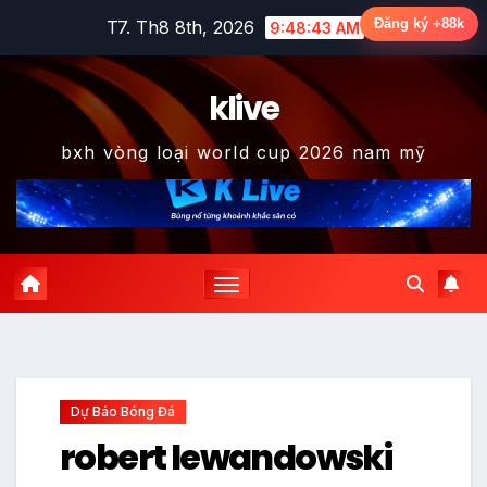
Skip
Đăng ký +88k
T7. Th8 8th, 2026
9:48:45 AM
to
content
klive
bxh vòng loại world cup 2026 nam mỹ
Dự Báo Bóng Đá
robert lewandowski