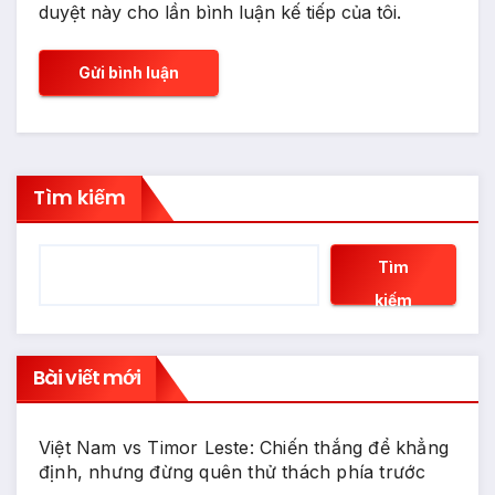
duyệt này cho lần bình luận kế tiếp của tôi.
Tìm kiếm
Tìm
kiếm
Bài viết mới
Việt Nam vs Timor Leste: Chiến thắng để khẳng
định, nhưng đừng quên thử thách phía trước