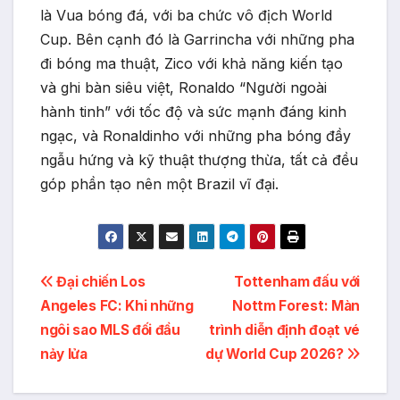
là Vua bóng đá, với ba chức vô địch World
Cup. Bên cạnh đó là Garrincha với những pha
đi bóng ma thuật, Zico với khả năng kiến tạo
và ghi bàn siêu việt, Ronaldo “Người ngoài
hành tinh” với tốc độ và sức mạnh đáng kinh
ngạc, và Ronaldinho với những pha bóng đầy
ngẫu hứng và kỹ thuật thượng thừa, tất cả đều
góp phần tạo nên một Brazil vĩ đại.
Điều
Đại chiến Los
Tottenham đấu với
Angeles FC: Khi những
Nottm Forest: Màn
hướng
ngôi sao MLS đối đầu
trình diễn định đoạt vé
bài
nảy lửa
dự World Cup 2026?
viết