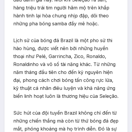
hàng triệu trái tim người hâm mộ trên khắp
hành tinh lại hòa chung nhịp đập, dõi theo
những pha bóng samba đầy mê hoặc.
Lịch sử của bóng đá Brazil là một pho sử thi
hào hùng, được viết nên bởi những huyền
thoại như Pelé, Garrincha, Zico, Ronaldo,
Ronaldinho và vô số tài năng khác. Từ những
năm tháng đầu tiên cho đến kỷ nguyên hiện
đại, phong cách chơi bóng tấn công rực lửa,
kỹ thuật cá nhân điêu luyện và khả năng ứng
biến linh hoạt luôn là thương hiệu của Seleção.
Sức hút của đội tuyển Brazil không chỉ đến từ
những chiến thắng mà còn từ thứ bóng đá đẹp
mắt, phóng khoáng mà họ trình diễn. Đó là sự