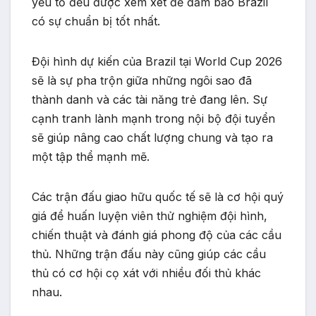
yếu tố đều được xem xét để đảm bảo Brazil
có sự chuẩn bị tốt nhất.
Đội hình dự kiến của Brazil tại World Cup 2026
sẽ là sự pha trộn giữa những ngôi sao đã
thành danh và các tài năng trẻ đang lên. Sự
cạnh tranh lành mạnh trong nội bộ đội tuyển
sẽ giúp nâng cao chất lượng chung và tạo ra
một tập thể mạnh mẽ.
Các trận đấu giao hữu quốc tế sẽ là cơ hội quý
giá để huấn luyện viên thử nghiệm đội hình,
chiến thuật và đánh giá phong độ của các cầu
thủ. Những trận đấu này cũng giúp các cầu
thủ có cơ hội cọ xát với nhiều đối thủ khác
nhau.