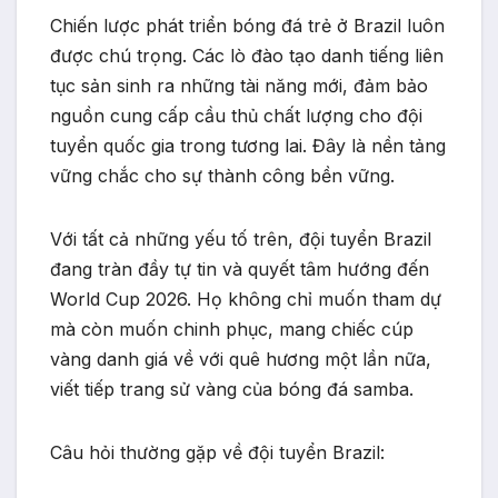
Chiến lược phát triển bóng đá trẻ ở Brazil luôn
được chú trọng. Các lò đào tạo danh tiếng liên
tục sản sinh ra những tài năng mới, đảm bảo
nguồn cung cấp cầu thủ chất lượng cho đội
tuyển quốc gia trong tương lai. Đây là nền tảng
vững chắc cho sự thành công bền vững.
Với tất cả những yếu tố trên, đội tuyển Brazil
đang tràn đầy tự tin và quyết tâm hướng đến
World Cup 2026. Họ không chỉ muốn tham dự
mà còn muốn chinh phục, mang chiếc cúp
vàng danh giá về với quê hương một lần nữa,
viết tiếp trang sử vàng của bóng đá samba.
Câu hỏi thường gặp về đội tuyển Brazil: