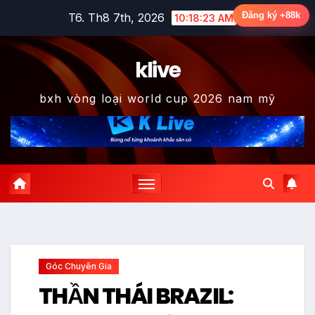
Skip
Đăng ký +88k
T6. Th8 7th, 2026
10:18:24 AM
to
content
klive
bxh vòng loại world cup 2026 nam mỹ
Góc Chuyên Gia
THẦN THÁI BRAZIL: