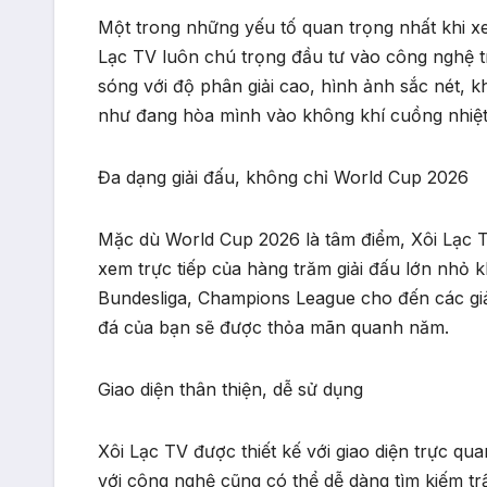
Một trong những yếu tố quan trọng nhất khi xe
Lạc TV luôn chú trọng đầu tư vào công nghệ 
sóng với độ phân giải cao, hình ảnh sắc nét,
như đang hòa mình vào không khí cuồng nhiệt 
Đa dạng giải đấu, không chỉ World Cup 2026
Mặc dù World Cup 2026 là tâm điểm, Xôi Lạc T
xem trực tiếp của hàng trăm giải đấu lớn nhỏ kh
Bundesliga, Champions League cho đến các gi
đá của bạn sẽ được thỏa mãn quanh năm.
Giao diện thân thiện, dễ sử dụng
Xôi Lạc TV được thiết kế với giao diện trực qua
với công nghệ cũng có thể dễ dàng tìm kiếm tr