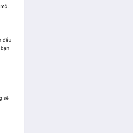
 mộ.
n đấu
 bạn
g sẽ