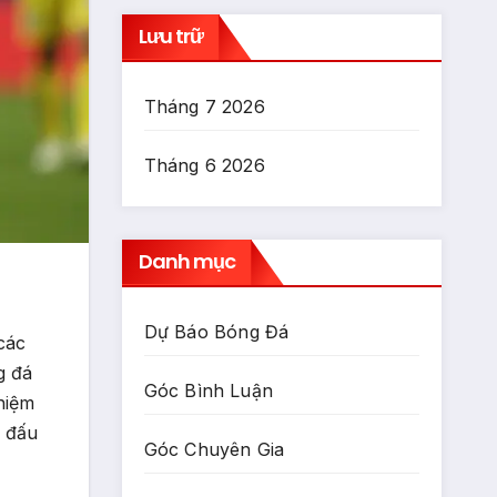
Lưu trữ
Tháng 7 2026
Tháng 6 2026
Danh mục
Dự Báo Bóng Đá
các
g đá
Góc Bình Luận
hiệm
i đấu
Góc Chuyên Gia