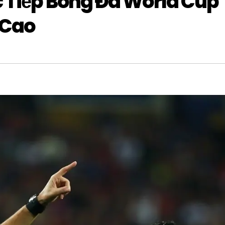
c Tiếp Bóng Đá World Cup
 Cao