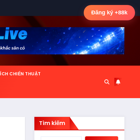
Đăng ký +88k
ÍCH CHIẾN THUẬT
Tìm kiếm