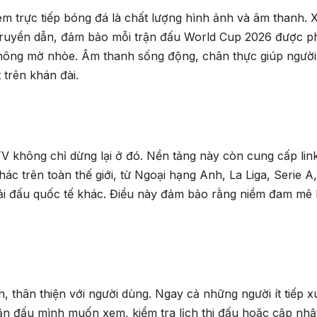
m trực tiếp bóng đá là chất lượng hình ảnh và âm thanh. X
truyền dẫn, đảm bảo mỗi trận đấu World Cup 2026 được p
 không mờ nhòe. Âm thanh sống động, chân thực giúp ngườ
trên khán đài.
V không chỉ dừng lại ở đó. Nền tảng này còn cung cấp lin
ác trên toàn thế giới, từ Ngoại hạng Anh, La Liga, Serie A,
ải đấu quốc tế khác. Điều này đảm bảo rằng niềm đam mê
n, thân thiện với người dùng. Ngay cả những người ít tiếp x
ận đấu mình muốn xem, kiểm tra lịch thi đấu hoặc cập nhật