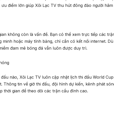
 là ưu điểm lớn giúp Xôi Lạc TV thu hút đông đảo người hâm
gian không còn là vấn đề. Bạn có thể xem trực tiếp các trậ
g minh hoặc máy tính bảng, chỉ cần có kết nối internet. Dù
 niềm đam mê bóng đá vẫn luôn được duy trì.
chóng
 đấu nào, Xôi Lạc TV luôn cập nhật lịch thi đấu World Cup
Thông tin về giờ thi đấu, đội hình dự kiến, kênh phát són
p thời gian để theo dõi các trận cầu đỉnh cao.